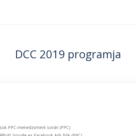
DCC 2019 programja
ívások PPC-menedzsment során (PPC)
állított Google es Facebook Ads fiók (PPC)