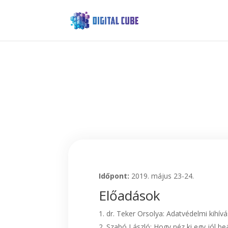
Időpont:
2019. május 23-24.
Előadások
dr. Teker Orsolya: Adatvédelmi kih
Szabó László: Hogy néz ki egy jól be