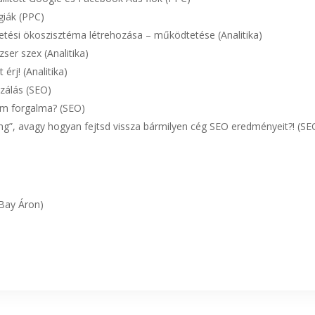
giák (PPC)
detési ökoszisztéma létrehozása – működtetése (Analitika)
zser szex (Analitika)
érj! (Analitika)
izálás (SEO)
am forgalma? (SEO)
g”, avagy hogyan fejtsd vissza bármilyen cég SEO eredményeit?! (SE
Bay Áron)