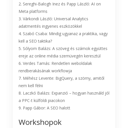
Sereghi-Balogh Inez és Papp László: AI on
Meta platforms
Várkondi László: Universal Analytics
adatmentés ingyenes eszközökkel
Szabó Csaba: Mindig ugyanaz a praktika, vagy
kell a SEO taktika?
Sólyom Balázs: A szöveg és számok együttes
ereje az online média szemüvegén keresztül
Verdes Tamás: Rendetlen weboldalak
rendberakásának workflowja
Méhész Levente: BigQuery, a szörny, amitől
nem kell félni
Laczkó Balázs: Expanzió – hogyan használd jól
a PPC-t külföldi piacokon
Papp Gábor: A SEO halott
Workshopok